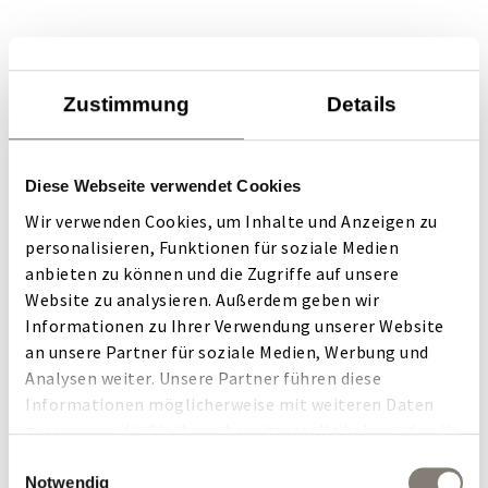
Occupancy
Zustimmung
Details
1 room
for
2 adults
Diese Webseite verwendet Cookies
Apply
Wir verwenden Cookies, um Inhalte und Anzeigen zu
personalisieren, Funktionen für soziale Medien
Room Details
anbieten zu können und die Zugriffe auf unsere
Website zu analysieren. Außerdem geben wir
No offers available for the given request
Informationen zu Ihrer Verwendung unserer Website
an unsere Partner für soziale Medien, Werbung und
Analysen weiter. Unsere Partner führen diese
Informationen möglicherweise mit weiteren Daten
zusammen, die Sie ihnen bereitgestellt haben oder die
sie im Rahmen Ihrer Nutzung der Dienste gesammelt
Einwilligungsauswahl
haben.
Notwendig