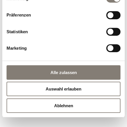
Präferenzen
Das Kaltenbach - Natur Hotel
Reisrachweg 18
Kaltenbach
Tyrol
Austria
Phone number
:
+43 52833536
Statistiken
Accessibility statement
Terms of use
Marketing
Powered by Seekda
Das Kaltenbach - Natur Hotel - Das Kaltenbach - Natur Hotel
Alle zulassen
Auswahl erlauben
Ablehnen